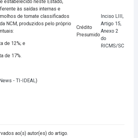
te estabelecido neste Estado,
ferente às saídas internas e
 molhos de tomate classificados
Inciso LIII,
da NCM, produzidos pelo próprio
Artigo 15,
Crédito
ntuais:
Anexo 2
Presumido
do
ta de 12%; e
RICMS/SC
ta de 17%.
lNews - TI-IDEAL
)
vados ao(s) autor(es) do artigo.