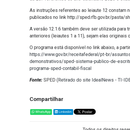
As instruções referentes ao leiaute 12 constam 
publicados no link http://sped.rfb.gov.br/pasta/
A versão 12.1.6 também deve ser utilizada para 
anteriores (leiautes 1 a 11), sejam elas originais o
O programa está disponível no link abaixo, a part
https://www.gov.br/receitafederal/pt-br/assuntos
demonstrativos/sped-sistema-publico-de-escritur
programa-sped-contabil-fiscal
Fonte:
SPED (
Retirado do site IdealNews - TI-I
Compartilhar
WhatsApp
Linkedin
Todos os direitos reser