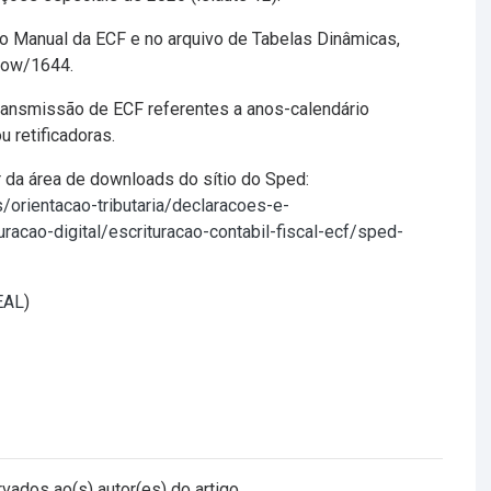
no Manual da ECF e no arquivo de Tabelas Dinâmicas,
show/1644.
transmissão de ECF referentes a anos-calendário
u retificadoras.
ir da área de downloads do sítio do Sped:
/orientacao-tributaria/declaracoes-e-
acao-digital/escrituracao-contabil-fiscal-ecf/sped-
DEAL
)
vados ao(s) autor(es) do artigo.